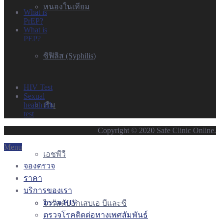
หนองในเทียม
What is
PrEP?
What is
PEP?
ซิฟิลิส (Syphilis)
HIV Test
Sexual
เริม
health lab
test
Copyright © 2020 Safe Clinic Online.
Menu
เอชพีวี
จองตรวจ
ราคา
บริการของเรา
ตรวจ HIV
ไวรัสตับอักเสบเอ บีและซี
ตรวจโรคติดต่อทางเพศสัมพันธ์