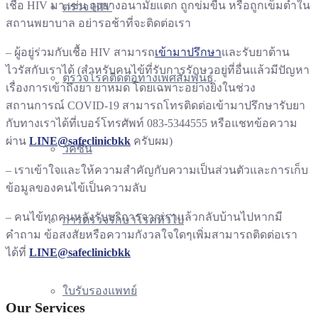
เชื้อ HIV มา เช่น ถุงยางอนามัยแตก ถูกข่มขืน หรือถูกเข็มตำใน
ตรวจ HIV
สถานพยาบาล อย่ารอช้าที่จะติดต่อเรา
– ผู้อยู่ร่วมกับเชื้อ HIV สามารถ
เข้ามาปรึกษา
และรับยาต้าน
ไวรัสกับเราได้ (สำหรับคนไข้ที่รับการรักษาอยู่ที่อื่นแล้วมีปัญหา
ตรวจโรคติดต่อทางเพศสัมพันธ์
เรื่องการเข้าถึงยา ยาหมด โดยเฉพาะอย่างยิ่งในช่วง
สถานการณ์ COVID-19 สามารถโทรติดต่อเข้ามาปรึกษารับยา
กับทางเราได้ที่เบอร์โทรศัพท์ 083-5344555 หรือแชทข้อความ
ผ่าน
LINE@safeclinicbkk
ครับผม)
วัคซีน
– เราเข้าใจและให้ความสำคัญกับความเป็นส่วนตัวและการเก็บ
ข้อมูลของคนไข้เป็นความลับ
– คนไข้ทุกคนหลังรับบริการจากเราแล้วกลับบ้านไปหากมี
การตรวจรักษาโรคทั่วไป
คำถาม ข้อสงสัยหรือความกังวลใจใดๆเพิ่มสามารถติดต่อเรา
ได้ที่
LINE@safeclinicbkk
ใบรับรองแพทย์
Our Services